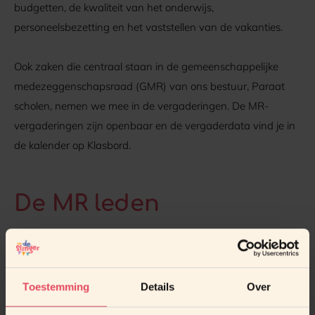
budgetten, de kwaliteit van het onderwijs,
personeelsbezetting en het vaststellen van de vakanties.
Ook zaken die centraal staan in de gemeenschappelijke
medezeggenschapsraad (GMR) van ons bestuur, Paraat
scholen, nemen we mee in de vergaderingen. De MR-
vergaderingen zijn openbaar en de vergaderdata vind je in
de kalender op Klasbord.
De MR leden
Marjon Jansen (ouder)
Richard Hiddink (ouder)
Toestemming
Details
Over
Rik Nusselder (ouder)