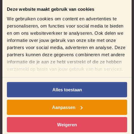
Femke Scheuter (leerkracht)
Daniëlle Bonnink (leerkracht)
Deze website maakt gebruik van cookies
Esther Kuiperij (leerkracht en voorzitter)
We gebruiken cookies om content en advertenties te
personaliseren, om functies voor social media te bieden
en om ons websiteverkeer te analyseren. Ook delen we
Contact
informatie over jouw gebruik van onze site met onze
partners voor social media, adverteren en analyse. Deze
partners kunnen deze gegevens combineren met andere
Wil je contact opnemen met de medezeggenschapsraad,
informatie die je aan ze hebt verstrekt of die ze hebben
stuur dan een mail naar
mr.slinger@paraatscholen.nl
.
verzameld op basis van jouw gebruik van hun services.
Vergaderdata van de
Alles toestaan
MR
Aanpassen
woensdag 14 oktober 2026 (MR-GMR)
Weigeren
maandag 9 november 2026